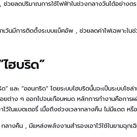
ง , ช่วยลดปริมาณการใช้ไฟฟ้าในช่วงกลางวันได้อย่างตร
มีการติดตั้งระบบแบ็คอัพ , ช่วยลดค่าไฟเฉพาะในช่วงที
“ไฮบริด”
ิด” และ “ออนกริด” โดยระบบไฮบริดนั้นจะเป็นระบบโซล่าเซ
ดด้อยต่าง ๆ ออกไปจนเกือบหมด หลักการทำงานคือการผล
อาไว้ในแบตเตอรี่ เมื่อถึงช่วงเวลากลางคืน ไม่มีแดด หร
ลางคืน , มีแหล่งพลังงานสำรองเอาไว้ใช้ในยามฉุกเฉิ