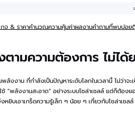
เกจ & ราคา
คำนวณความคุ้มค่า
ผลงาน
คำถามที่พบบ่อย
ต
รงตามความต้องการ ไม่ได้ย
พลังงาน ที่กำลังเป็นปัญหาระดับโลกในเวลานี้ ไม่ว่าจะเป็
ใช้ “พลังงานสะอาด” อย่างระบบโซล่าเซลล์ แต่ก็ต้องยอมรับ
จึงหยิบเอาเกร็ดความรู้เล็ก ๆ น้อย ๆ เกี่ยวกับโซล่าเซลล์ 