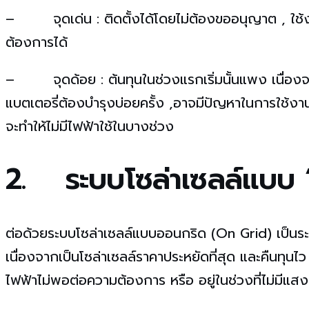
– จุดเด่น : ติดตั้งได้โดยไม่ต้องขออนุญาต , ใช้งาน
ต้องการได้
– จุดด้อย : ต้นทุนในช่วงแรกเริ่มนั้นแพง เนื่องจ
แบตเตอรี่ต้องบำรุงบ่อยครั้ง ,อาจมีปัญหาในการใช
จะทำให้ไม่มีไฟฟ้าใช้ในบางช่วง
2. ระบบโซล่าเซลล์แบบ 
ต่อด้วยระบบโซล่าเซลล์แบบออนกริด (On Grid) เป็นระบ
เนื่องจากเป็นโซล่าเซลล์ราคาประหยัดที่สุด และคืนทุน
ไฟฟ้าไม่พอต่อความต้องการ หรือ อยู่ในช่วงที่ไม่มี