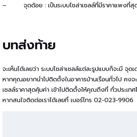
– จุดด้อย : เป็นระบบโซล่าเซลล์ที่มีราคาแพงที่สุด ก
บทส่งท้าย
จะเห็นได้เลยว่า ระบบโซล่าเซลล์แต่ละรูปแบบก็จะมี จุ
หากคุณอยากนำไปติดตั้งในอาคารบ้านเรือนทั่วไป คง
เซลล์ราคาสุดคุ้มค่า เข้าไปติดตั้งให้คุณถึงที่ ทั่ว
หากสนใจติดต่อเราได้เลยที่ เบอร์โทร 02-023-9906