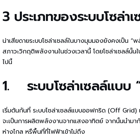
3 ประเภทของระบบโซล่าเซล
น่าเสียดายระบบโซล่าเซลล์ในบางมุมมองยังคงเป็น “พลังงา
สภาวะวิกฤติพลังงานในช่วงเวลานี้ โดยโซล่าเซลล์นั้น
ไปนี้
1. ระบบโซล่าเซลล์แบบ 
เริ่มต้นกันที่ ระบบโซล่าเซลล์แบบออฟกริด (Off Grid
จะเป็นการผลิตพลังงานจากแสงอาทิตย์ จากนั้นนำมากักเ
ห่างไกล หรืพื้นที่ที่ไฟฟ้าเข้าไม่ถึง