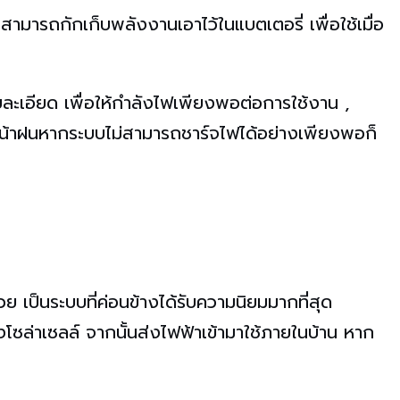
มารถกักเก็บพลังงานเอาไว้ในแบตเตอรี่ เพื่อใช้เมื่อ
ะเอียด เพื่อให้กำลังไฟเพียงพอต่อการใช้งาน ,
น้าฝนหากระบบไม่สามารถชาร์จไฟได้อย่างเพียงพอก็
 เป็นระบบที่ค่อนข้างได้รับความนิยมมากที่สุด
โซล่าเซลล์ จากนั้นส่งไฟฟ้าเข้ามาใช้ภายในบ้าน หาก