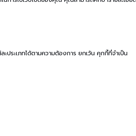
ต่ละประเภทได้ตามความต้องการ ยกเว้น คุกกี้ที่จำเป็น